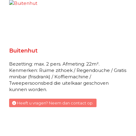
Deck 5
Balkonhut
Buitenhut met Frans balkon
Buitenhut
Deck 7
Bezetting: max. 2 pers. Afmeting: 22m².
Balkonhut
Kenmerken: Ruime zithoek / Regendouche / Gratis
minibar (frisdrank) / Koffiemachine /
Tweepersoonsbed die uitelkaar geschoven
Balkonhut
kunnen worden.
Deck 6
Heeft u vragen? Neem dan contact op.
Balkonhut
Balkonhut