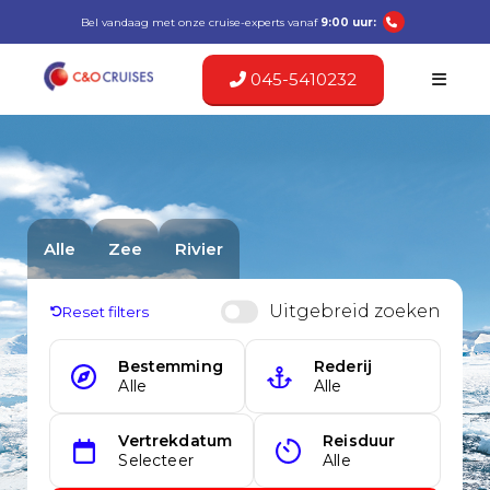
Bel vandaag met onze cruise-experts vanaf
9:00 uur:
045-5410232