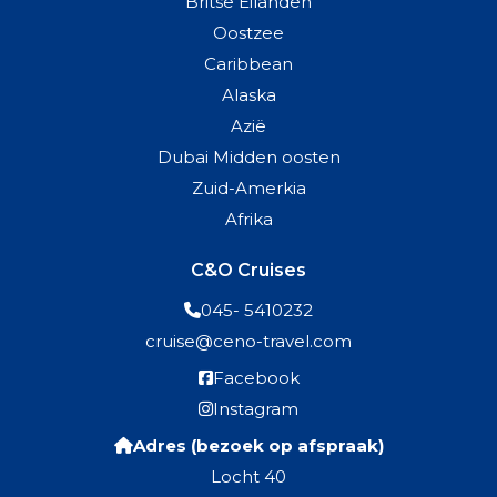
Britse Eilanden
Oostzee
Caribbean
Alaska
Azië
Dubai Midden oosten
Zuid-Amerkia
Afrika
C&O Cruises
045- 5410232
cruise@ceno-travel.com
Facebook
Instagram
Adres (bezoek op afspraak)
Locht 40