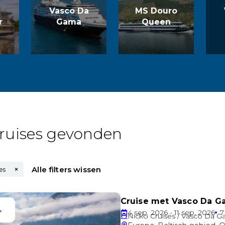
Vasco Da
MS Douro
r
Gama
Queen