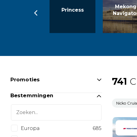
Mekong
MS Bellissima
Princess
Navigato