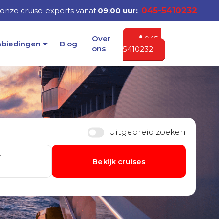
045-5410232
onze cruise-experts vanaf
09:00 uur:
Over
045-
nbiedingen
Blog
ons
5410232