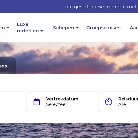
(nu gesloten) Bel morgen met 
Luxe
en
Schepen
Groepscruises
Aa
rederijen