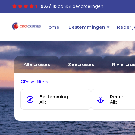
9.6 / 10
op 851 beoordelingen
Home
Bestemmingen
Rederij