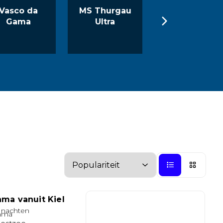
Vasco da
MS Thurgau
MS Douro
Gama
Ultra
Serenity