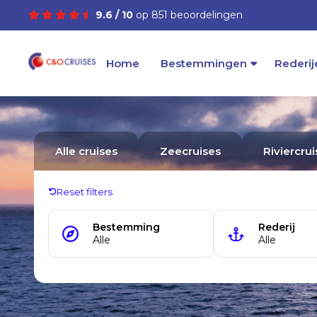
9.6 / 10
op 851 beoordelingen
Home
Bestemmingen
Rederij