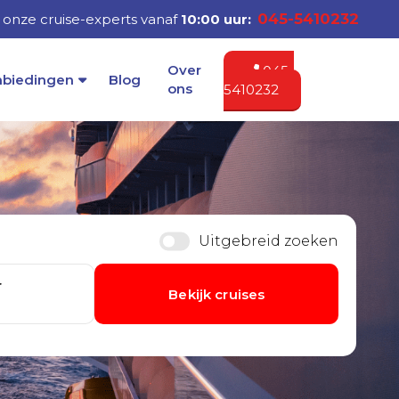
045-5410232
onze cruise-experts vanaf
10:00 uur:
Over
045-
nbiedingen
Blog
ons
5410232