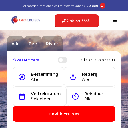
Bel morgen met onze cruise-experts vanaf
9:00 uur:
045-5410232