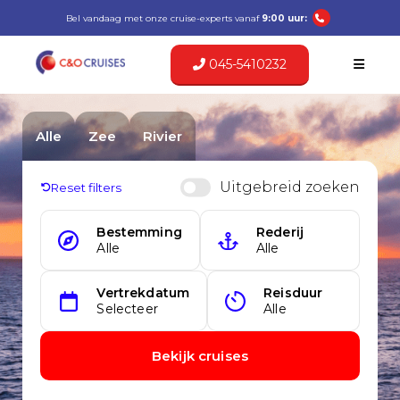
Bel vandaag met onze cruise-experts vanaf
9:00 uur:
045-5410232