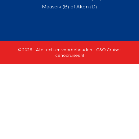
Maaseik (B) of Aken (D)
© 2026 – Alle rechten voorbehouden – C&O Cruises
cenocruises.nl