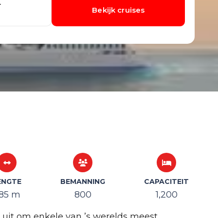
ENGTE
BEMANNING
CAPACITEIT
85 m
800
1,200
 uit om enkele van ’s werelds meest