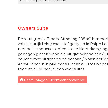
Concierge Level Veranda
Veranda Stateroom
Veranda Stateroom
Owners Suite
Veranda Stateroom
Bezetting: max. 3 pers. Afmeting: 188m² Kenmerk
Veranda Stateroom
vol natuurlijk licht / exclusief gestyled in Ral
meubelintroducties en iconische klassiekers / in
gebogen glazen wand die uitkijkt over de zee / lu
French Veranda
douche met uitzicht op de oceaan / Naast het k
Aanvullende hut privileges: Oceania Suites biede
Oceania Suite
Executive Lounge, alleen voor suites.
Concierge Level Solo Veranda
Heeft u vragen? Neem dan contact op.