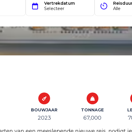
BOUWJAAR
TONNAGE
L
2023
67,000
7
arten van een meeslepende nieuwe reis, nodigt je