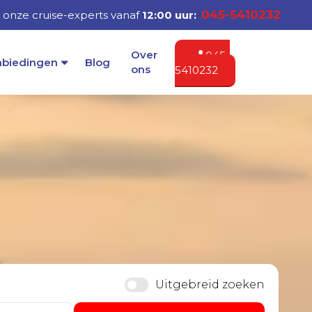
045-5410232
onze cruise-experts vanaf
12:00 uur:
Over
045-
nbiedingen
Blog
ons
5410232