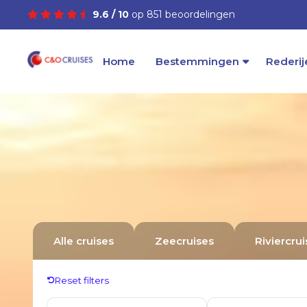
9.6 / 10
op 851 beoordelingen
Home
Bestemmingen
Rederij