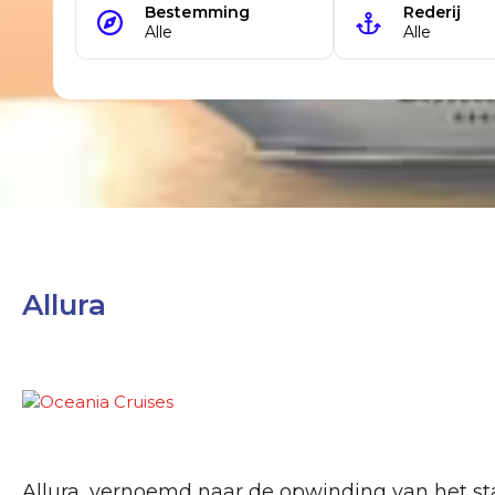
Allura
Allura, vernoemd naar de opwinding van het st