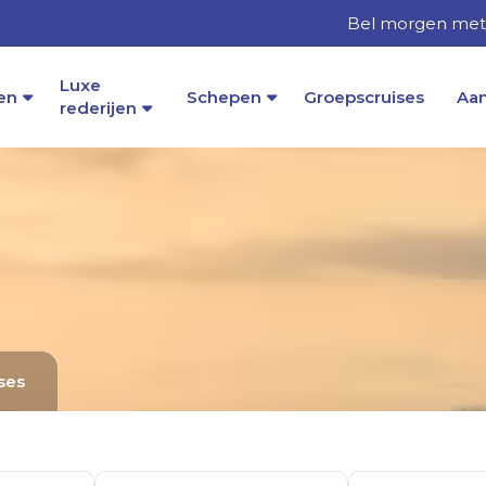
Bel morgen met 
Luxe
en
Schepen
Groepscruises
Aa
rederijen