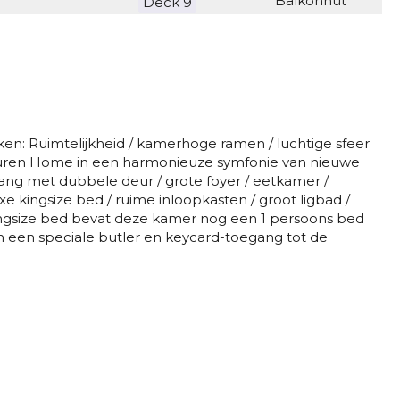
Balkonhut
Deck 9
Balkonhut
Deck 8
Balkonhut
Deck 7
Balkonhut
Deck 7
en: Ruimtelijkheid / kamerhoge ramen / luchtige sfeer
Balkonhut
ph Lauren Home in een harmonieuze symfonie van nieuwe
Deck 7
gang met dubbele deur / grote foyer / eetkamer /
xe kingsize bed / ruime inloopkasten / groot ligbad /
Balkonhut
Deck 7
ingsize bed bevat deze kamer nog een 1 persoons bed
n een speciale butler en keycard-toegang tot de
Suite
Deck 11
Balkonhut
Deck 9