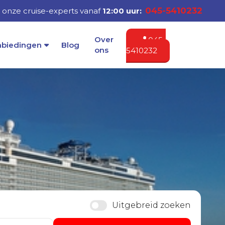
045-5410232
onze cruise-experts vanaf
12:00 uur:
Over
045-
nbiedingen
Blog
ons
5410232