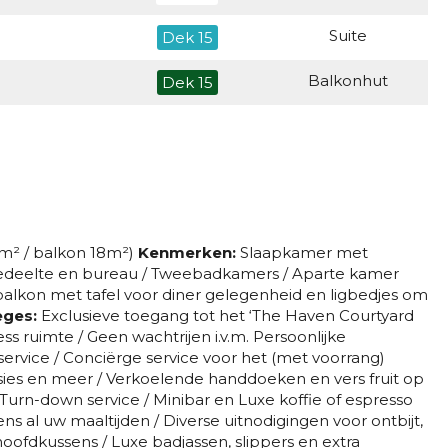
Suite
Dek 15
Balkonhut
Dek 15
Balkonhut
Dek 10
Balkonhut
Dek 8
Balkonhut
m² / balkon 18m²)
Kenmerken:
Slaapkamer met
Balkonhut
Dek 12
deelte en bureau / Tweebadkamers / Aparte kamer
alkon met tafel voor diner gelegenheid en ligbedjes om
Balkonhut
eges:
Exclusieve toegang tot het ‘The Haven Courtyard
 ruimte / Geen wachtrijen i.v.m. Persoonlijke
Balkonhut
service / Conciërge service voor het (met voorrang)
rsies en meer / Verkoelende handdoeken en vers fruit op
Balkonhut
Dek 8
 Turn-down service / Minibar en Luxe koffie of espresso
ns al uw maaltijden / Diverse uitnodigingen voor ontbijt,
Balkonhut
Dek 10
 hoofdkussens / Luxe badjassen, slippers en extra