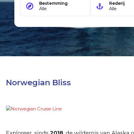
Norwegian Bliss
Exploreer, sinds
2018
, de wildernis van Alaska 