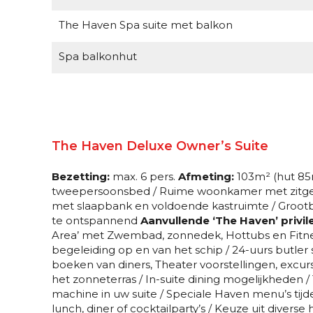
The Haven Spa suite met balkon
Spa balkonhut
Balkonhut
Balkonhut
The Haven Deluxe Owner’s Suite
Connecting balkonhut
Bezetting:
max. 6 pers.
Afmeting:
103m² (hut 85
Balkonhut
tweepersoonsbed / Ruime woonkamer met zitge
met slaapbank en voldoende kastruimte / Grootb
Balkonhut
te ontspannend
Aanvullende ‘The Haven’ privil
Area’ met Zwembad, zonnedek, Hottubs en Fitness
Balkonhut
begeleiding op en van het schip / 24-uurs butler 
boeken van diners, Theater voorstellingen, excu
Balkonhut
het zonneterras / In-suite dining mogelijkheden /
machine in uw suite / Speciale Haven menu’s tijde
Garantie Balkonhut (mogelijk beperkt zicht)
lunch, diner of cocktailparty’s / Keuze uit diverse