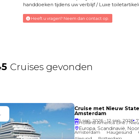
handdoeken tijdens uw verblijf / Luxe toiletartik
Familie buitenhut
Heeft u vragen? Neem dan contact op.
Zeezicht
Buitenhut
Buitenhut
Garantie buitenhut
Familie Binnenhut
Binnenhut
Binnenhut
Binnenhut
Sail Away binnenhut (garantiehut)