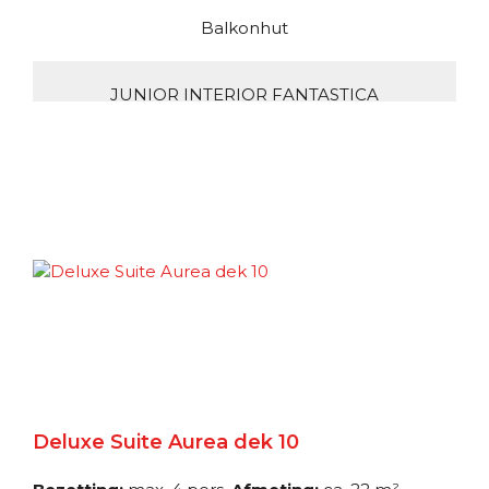
Balkonhut
JUNIOR INTERIOR FANTASTICA
Deck 8 – Smeraldo
Binnenhut
Junior Binnenhut Fantastica dek 9-10
Deck 9 – Ametista
Binnenhut
Premium Buitenhut Fantastica
Deluxe Suite Aurea dek 10
Deck 9 – Ametista