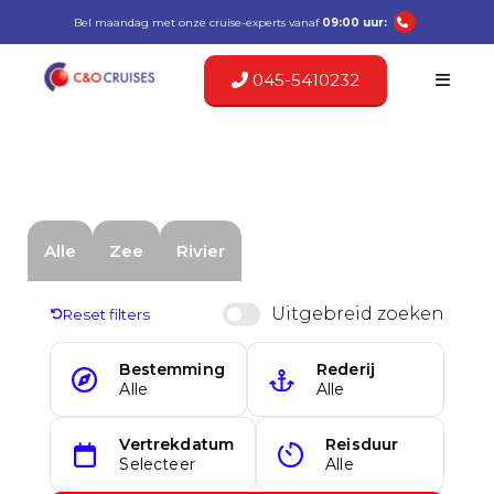
Bel maandag met onze cruise-experts vanaf
09:00 uur:
045-5410232