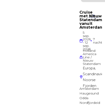
Buitenhut
Deluxe Suite Aurea dek 12
Deck 12 – Zaffiro
Suite
INTERIOR BELLA GUARANTEED
Binnenhut
OCEAN VIEW BELLA GUARANTEED