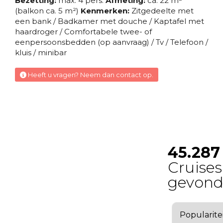
Bezetting:
max. 4 pers.
Afmeting:
ca. 22 m²
Buitenhut
(balkon ca. 5 m²)
Kenmerken:
Zitgedeelte met
een bank / Badkamer met douche / Kaptafel met
haardroger / Comfortabele twee- of
Junior Buitenhut Fantastica
eenpersoonsbedden (op aanvraag) / Tv / Telefoon /
kluis / minibar
Deck 8 – Smeraldo
Heeft u vragen? Neem dan contact op.
Buitenhut
Junior Buitenhut Fantastica dek 9-10
Deck 9 – Ametista
Buitenhut
Junior Buitenhut Fantastica Met Beperkt
Zicht dek 7
Deck 7 – Topazio