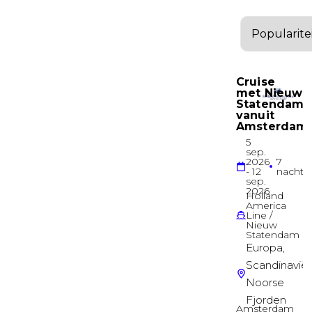
Sunset hoek suite
Deck 08
Suite
Infinity grand suite
Deck 09
Suite
Royal Loft
Deck 17
Suite