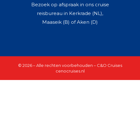
Bezoek op afspraak in ons cruise
reisbureau in Kerkrade (NL),
Maaseik (B) of Aken (D)
© 2026 – Alle rechten voorbehouden – C&O Cruises
cenocruises.nl