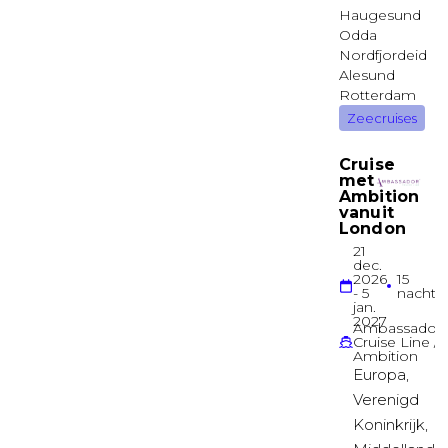
Owner’s suite
Deck 16
Suite
Balkonhut
Deck 07
Balkonhut
Balkonhut
Deck 12
Balkonhut
Infinity Balkonhut