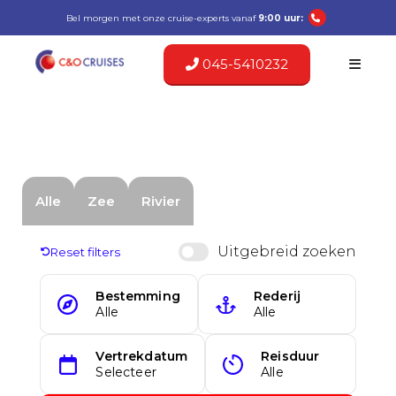
Bel morgen met onze cruise-experts vanaf
9:00 uur:
045-5410232