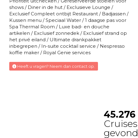
Prioriteit uitchecken / Gereserveerde stoelen voor
Surfside familie suite
shows / Diner in de hut / Exclusieve Lounge /
Exclusief Compleet ontbijt Restaurant / Badjassen /
Deck 09
Kussen menu / Speciaal Water / 1 daagse pas voor
Spa Thermal Room / Luxe bad- en douche
Suite
artikelen / Exclusief zonnedek / Exclusief strand op
het privé eiland / Ultimate drankpakket
inbegrepen / In-suite cocktail service / Nespresso
Ultieme familie townhouse
koffie maker / Royal Genie services
Deck 08
Heeft u vragen? Neem dan contact op.
Suite
Panorama suite
Deck 16
Suite