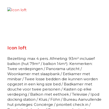
Junior suite
Deck 09
Suite
Sunset junior suite
Icon loft
Deck 10
Bezetting: max 4 pers. Afmeting: 93m² inclusief
Suite
balkon (hut 79m² / balkon 14m²). Kenmerken:
Twee verdiepingen / Panorama uitzicht /
Woonkamer met slaapbank / Eetkamer met
Grand suite
minibar / Twee losse bedden die kunnen worden
opgezet in een king size bed / Badkamer met
Deck 16
douche voor twee personen / Kasten op elke
verdieping / Balkon met eethoek / Televisie / Ipod
Suite
docking station / Kluis / Föhn / Bureau Aanvullende
hut privileges: Conciërge / prioriteit check in /