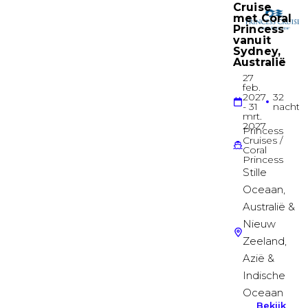
Deck 03
Buitenhut
Buitenhut
Deck 03
Buitenhut
Panorama Buitenhut
Deck 14
Buitenhut
Central park binnenhut
Deck 09