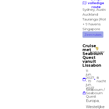
Binnenhut
Surfside familie binnenhut
Deck 08
Binnenhut
Plus binnenhut
Deck 07
Binnenhut
Binnenhut
Deck 03