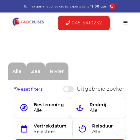
Bel morgen met onze cruise-experts vanaf
9:00 uur:
045-5410232