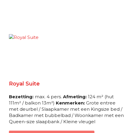
Deck 08
Suite
Grand Suite
Deck 08
Suite
Junior Suite
Royal Suite
Deck 07
Bezetting:
max. 4 pers.
Afmeting:
124 m² (hut
Suite
111m² / balkon 13m²)
Kenmerken:
Grote entree
met deurbel / Slaapkamer met een Kingsize bed /
Badkamer met bubbelbad / Woonkamer met een
Junior Suite
Queen-size slaapbank / Kleine vleugel
Deck 07