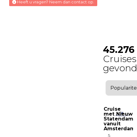
Heeft u vragen? Neem dan contact op.
Suite
Ruime Balkonhut
Deck 07
Balkonhut
Ruime Balkonhut
Deck 07
Balkonhut
Ruime Balkonhut
Deck 07