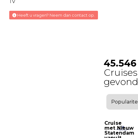
TV
Exterior Stateroom
Heeft u vragen? Neem dan contact op.
Deck 6
Buitenhut
Exterior Stateroom
Deck 4
Buitenhut
Exterior Stateroom
Deck 5
Buitenhut