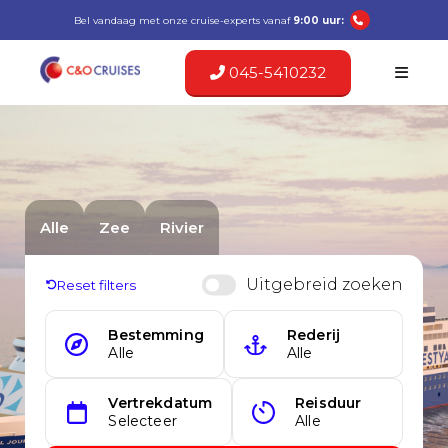
Bel vandaag met onze cruise-experts vanaf
9:00 uur:
045-5410232