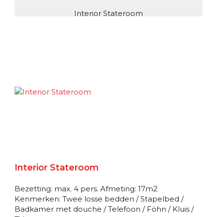
Interior Stateroom
Deck 10
Binnenhut
Exterior Stateroom
Deck 4
Buitenhut
Exterior Stateroom
Interior Stateroom
Deck 4
Bezetting: max. 4 pers. Afmeting: 17m2
Buitenhut
Kenmerken: Twee losse bedden / Stapelbed /
Badkamer met douche / Telefoon / Föhn / Kluis /