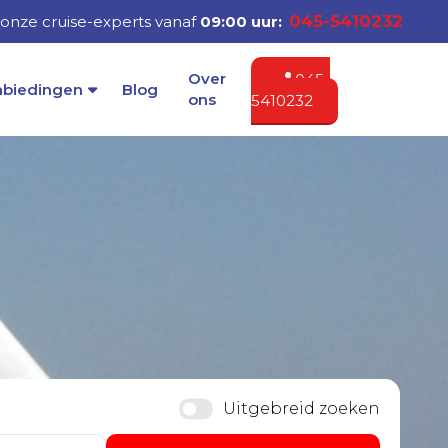
045-5410232
nze cruise-experts vanaf
09:00 uur:
Over
045-
nbiedingen
Blog
ons
5410232