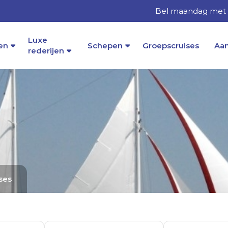
Bel maandag met o
Luxe
en
Schepen
Groepscruises
Aa
rederijen