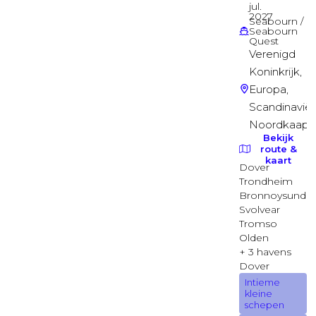
EMPRESS
Suite
Cloud 9 spa Binnenhut
SKY
Binnenhut
Cloud 9 spa Binnenhut
SPA
Binnenhut
Spa Buitenhut met beperkt zicht