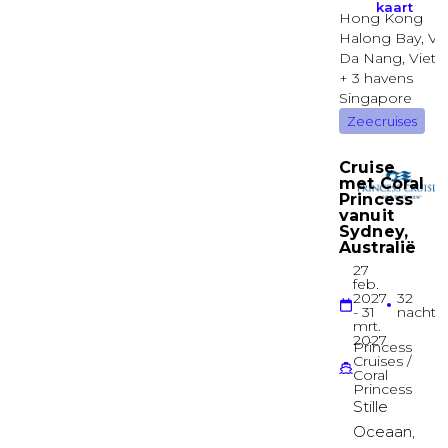
SPA
Balkonhut
Cloud 9 Balkonhut
SKY
Balkonhut
Spa Suite
SKY
Suite
Familie Harbor binnenhut
MAIN