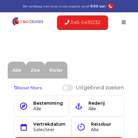
Bel vandaag met onze cruise-experts vanaf
9:00 uur:
045-5410232