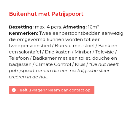
Binnenhut
Buitenhut met Patrijspoort
UPPER
Bezetting:
max. 4 pers.
Afmeting:
16m²
Binnenhut
Kenmerken:
Twee eenpersoonsbedden aanwezig
die omgevormd kunnen worden tot één
tweepersoonsbed / Bureau met stoel / Bank en
Binnenhut
een salontafel / Drie kasten / Minibar / Televisie /
Telefoon / Badkamer met een toilet, douche en
EMPRESS
badjassen / Climate Control / Kluis /
*De hut heeft
patrijspoort ramen die een nostalgische sfeer
Binnenhut
creëren in de hut.
Heeft u vragen? Neem dan contact op.
Binnenhut
EMPRESS
Binnenhut