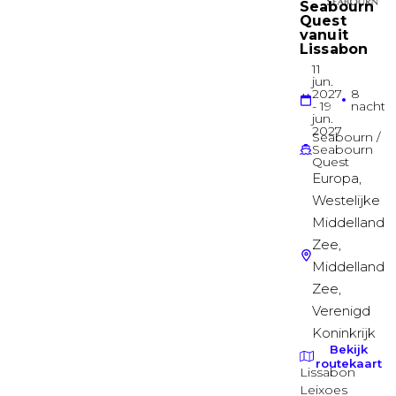
Binnenhut
Havana Cabana buitenhut
PROMENADE
Suite
Havana Balkonhut achterop
EMPRESS
Balkonhut
Havana Premium Balkonhut
UPPER