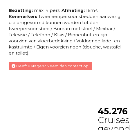
EMPRESS
Bezetting:
max. 4 pers.
Afmeting:
16m².
Binnenhut
Kenmerken:
Twee eenpersoonsbedden aanwezig
die omgevormd kunnen worden tot één
tweepersoonsbed / Bureau met stoel / Minibar /
Binnenhut
Televisie / Telefoon / Kluis / Binnenhutten zijn
voorzien van vloerbedekking / Voldoende lade- en
VERANDAH
kastruimte / Eigen voorzieningen (douche, wastafel
en toilet).
Binnenhut
Heeft u vragen? Neem dan contact op.
Binnenhut
LIDO
Binnenhut
Buitenhut