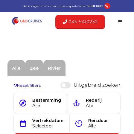
Bel morgen met onze cruise-experts vanaf
9:00 uur:
045-5410232