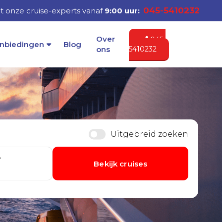
045-5410232
 onze cruise-experts vanaf
9:00 uur:
Over
045-
nbiedingen
Blog
5410232
ons