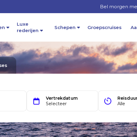
Bel morgen met
Luxe
en
Schepen
Groepscruises
Aa
rederijen