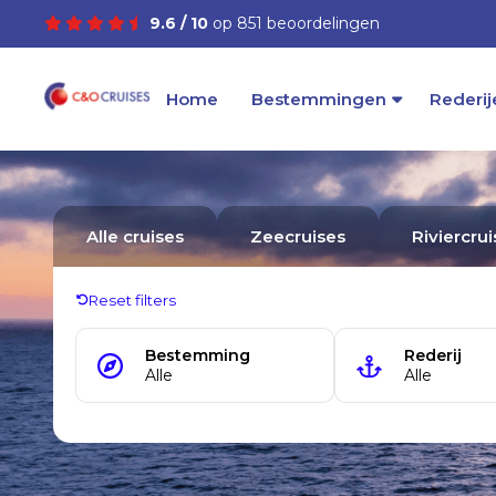
9.6 / 10
op 851 beoordelingen
Home
Bestemmingen
Rederij