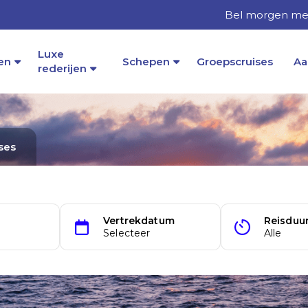
Bel morgen met
Luxe
en
Schepen
Groepscruises
Aa
rederijen