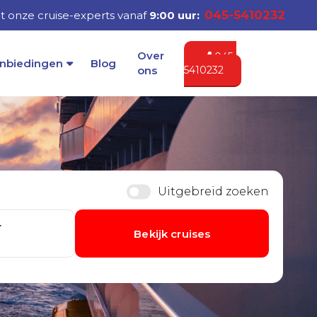
045-5410232
 onze cruise-experts vanaf
9:00 uur:
Over
045-
nbiedingen
Blog
5410232
ons