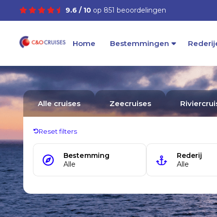
9.6 / 10
op 851 beoordelingen
Home
Bestemmingen
Rederij