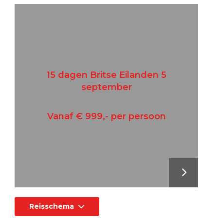
15 dagen Britse Eilanden 5
september
Vanaf € 999,- per persoon
Reisschema