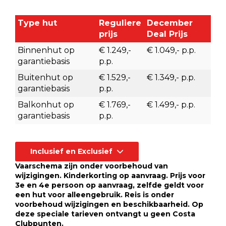
Type hut
Reguliere
December
prijs
Deal Prijs
Binnenhut op
€ 1.249,-
€ 1.049,- p.p.
garantiebasis
p.p.
Buitenhut op
€ 1.529,-
€ 1.349,- p.p.
garantiebasis
p.p.
Balkonhut op
€ 1.769,-
€ 1.499,- p.p.
garantiebasis
p.p.
Inclusief en Exclusief
Vaarschema zijn onder voorbehoud van
wijzigingen. Kinderkorting op aanvraag. Prijs voor
3e en 4e persoon op aanvraag, zelfde geldt voor
een hut voor alleengebruik. Reis is onder
voorbehoud wijzigingen en beschikbaarheid. Op
deze speciale tarieven ontvangt u geen Costa
Clubpunten.