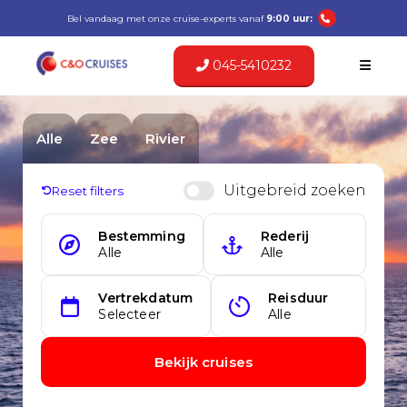
Bel vandaag met onze cruise-experts vanaf
9:00 uur:
045-5410232