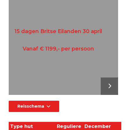
15 dagen Britse Eilanden 30 april
Vanaf € 1199,- per persoon
Reisschema
Type hut
Reguliere
December