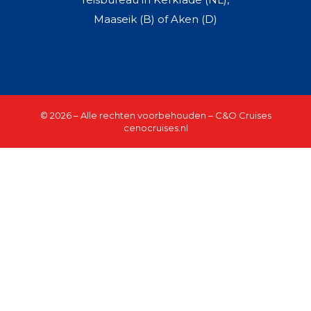
Maaseik (B) of Aken (D)
© 2026 – Alle rechten voorbehouden – C&O Cruises
cenocruises.nl