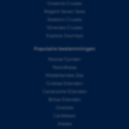
Oceania Cruises
Regent Seven Seas
Seaborn Cruises
Silversea Cruises
Explora Journeys
Populaire bestemmingen
Noorse Fjorden
Noordkaap
Middellandse Zee
Griekse Eilanden
Canarische Eilanden
Britse Eilanden
Oostzee
Caribbean
Alaska