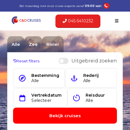
Bel maandag met onze cruise-experts vanaf
09:00 uur:
045-5410232