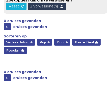
Zoekopties
(Klik om te verwijderen)
Reset
2 Volwassene(n)
0
cruises gevonden
cruises gevonden
0
Sorteren op
Vertrekdatum
Prijs
Duur
Beste Deal
Populair
0
cruises gevonden
cruises gevonden
0