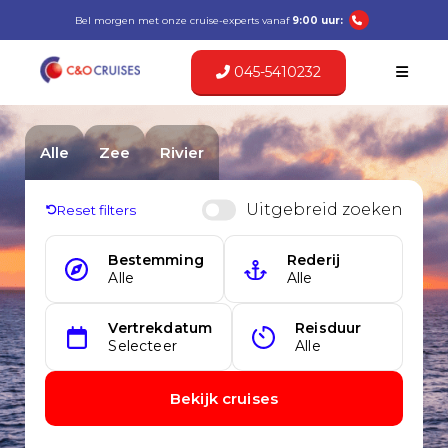
Bel morgen met onze cruise-experts vanaf
9:00 uur:
045-5410232