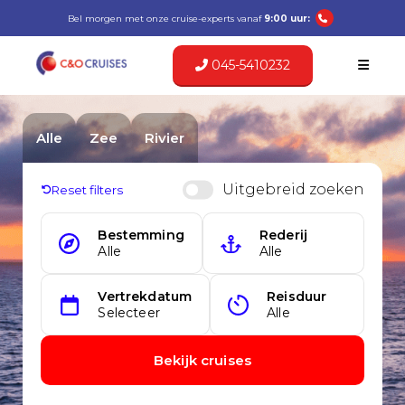
Bel morgen met onze cruise-experts vanaf
9:00 uur:
045-5410232