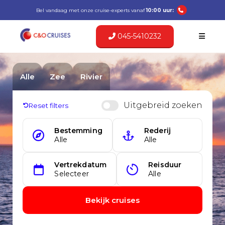
Bel vandaag met onze cruise-experts vanaf
10:00 uur:
045-5410232