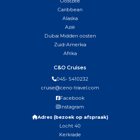
Oostzee
Caribbean
Alaska
Azië
Dubai Midden oosten
Zuid-Amerkia
Afrika
C&O Cruises
045- 5410232
cruise@ceno-travel.com
Facebook
Instagram
Adres (bezoek op afspraak)
Locht 40
Kerkrade