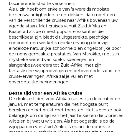
fascinerende stad te verkennen.
Als u zin ​​heeft om enkele van ’s werelds mooiste
bezienswaardigheden te ontdekken, dan moet een
van de verschillende cruises naar Afrika bovenaan uw
agenda staan. Met cruises vanuit Zuid-Afrika en
Kaapstad als de meest populaire vakanties die
beschikbaar zijn, biedt dit uitgestrekte, prachtige
continent een werkelijk unieke ervaring door zijn
eindeloze natuurlijke schoonheid en ongelooflijke door
de mens gemaakte prestaties. Van Marokko, met zijn
mystieke wereld van soeks, specerijen en
slangenbezweerders tot Zuid-Afrika, met zijn
fantastische wijnproeverijen en betoverende safari- en
cruise-ervaringen, Afrika zal je vullen met
onvergetelijke herinneringen.
Beste tijd voor een Afrika Cruise
De drukste tijden voor Afrika-cruises zijn december en
januari, met temperaturen die het hoogste punt
bereiken en het drukt met toeristen. Het is echter ook
belangrijk om de tijd van het jaar te kiezen die u precies
wilt zien bij wat u wilt zien. Als het oogsttijd is op de
wijngaarden van Zuid-Afrika, is maart de optimale