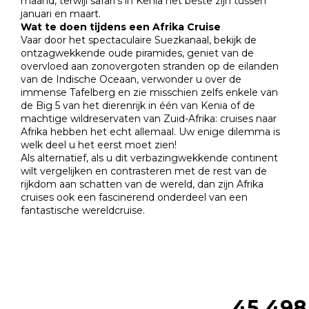
maand, terwijl safari’s in Kenia het beste zijn tussen
januari en maart.
Wat te doen tijdens een Afrika Cruise
Vaar door het spectaculaire Suezkanaal, bekijk de
ontzagwekkende oude piramides, geniet van de
overvloed aan zonovergoten stranden op de eilanden
van de Indische Oceaan, verwonder u over de
immense Tafelberg en zie misschien zelfs enkele van
de Big 5 van het dierenrijk in één van Kenia of de
machtige wildreservaten van Zuid-Afrika: cruises naar
Afrika hebben het echt allemaal. Uw enige dilemma is
welk deel u het eerst moet zien!
Als alternatief, als u dit verbazingwekkende continent
wilt vergelijken en contrasteren met de rest van de
rijkdom aan schatten van de wereld, dan zijn Afrika
cruises ook een fascinerend onderdeel van een
fantastische wereldcruise.