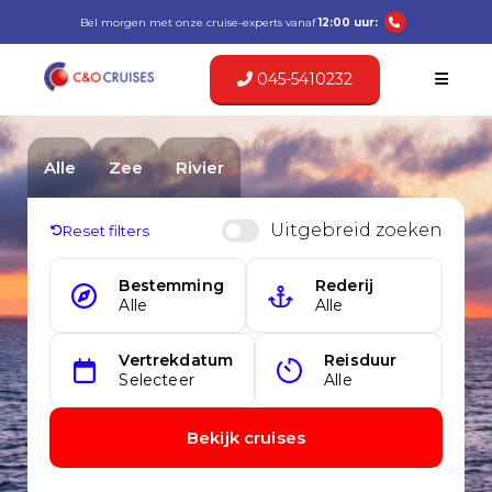
Bel morgen met onze cruise-experts vanaf
12:00 uur:
045-5410232