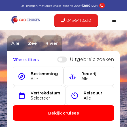
Bel morgen met onze cruise-experts vanaf
12:00 uur:
045-5410232